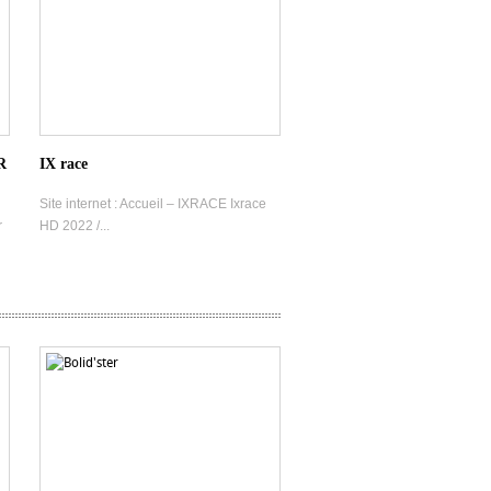
R
IX race
Site internet : Accueil – IXRACE Ixrace
r
HD 2022 /...