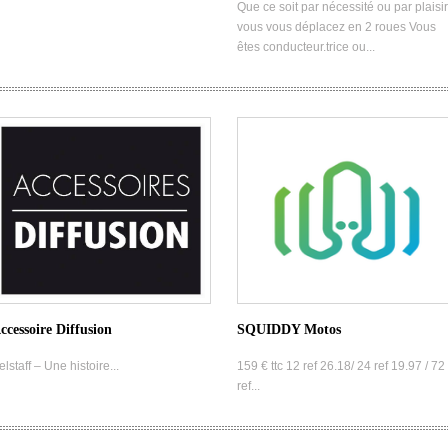
Que ce soit par nécessité ou par plaisir
vous vous déplacez en 2 roues Vous
êtes conducteur.trice ou...
ccessoire Diffusion
SQUIDDY Motos
elstaff – Une histoire...
159 € ttc 12 ref 26.18/ 24 ref 19.97 / 72
ref...