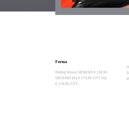
Forma
O
Riding Shoes GENESIS € 139,95
S
GROUND Dry € 174,95 CITY Dry
é
€ 179,95 CITY...