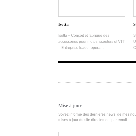
Isotta
Isotta – Conçoit et fabrique des
S
accessoires pour motos, scooters et VTT
U
– Entreprise leader opérant...
C
Mise à jour
Soyez informé des dernières news, de mes nou
mises à jour du site directement par email...