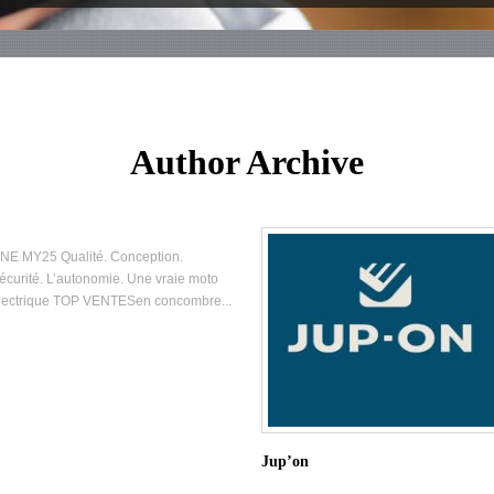
Author Archive
NE MY25 Qualité. Conception.
écurité. L’autonomie. Une vraie moto
lectrique TOP VENTESen concombre...
Jup’on