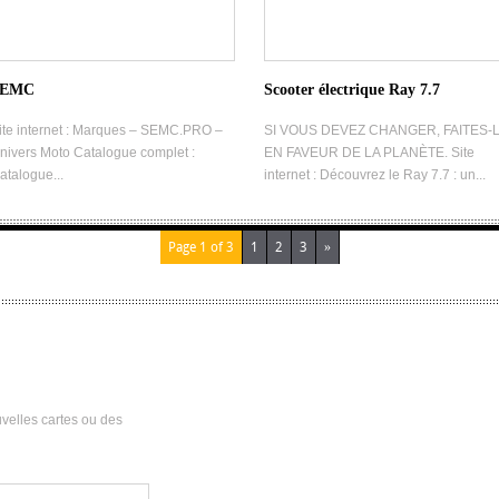
SEMC
Scooter électrique Ray 7.7
ite internet : Marques – SEMC.PRO –
SI VOUS DEVEZ CHANGER, FAITES-
nivers Moto Catalogue complet :
EN FAVEUR DE LA PLANÈTE. Site
atalogue...
internet : Découvrez le Ray 7.7 : un...
Page 1 of 3
1
2
3
»
velles cartes ou des