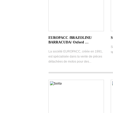
EUROPACC /BRAZOLINE/
S
BARRACUDA/ Oxford …
S
La société EUROPACC, créée en 1991,
s
est spécialisée dans la vente de pièces
détachées de motos pour des...