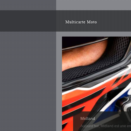
Casque Nox
...