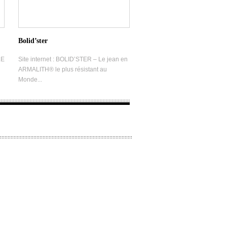
Bolid’ster
LE
Site internet : BOLID’STER – Le jean en
ARMALITH® le plus résistant au
Monde...