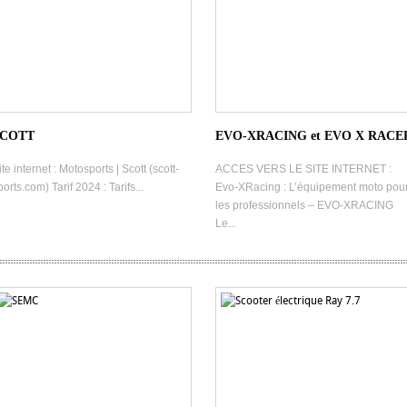
COTT
EVO-XRACING et EVO X RACE
ite internet : Motosports | Scott (scott-
ACCES VERS LE SITE INTERNET :
ports.com) Tarif 2024 : Tarifs...
Evo-XRacing : L’équipement moto pou
les professionnels – EVO-XRACING
Le...