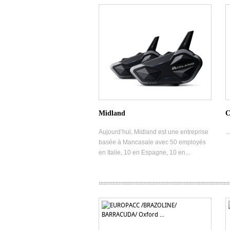
Midland
C
Aujourd’hui, Midland est une entreprise
...
basée à Mancasale avec 50 employés
en Italie, 10 en Espagne, 10 en...