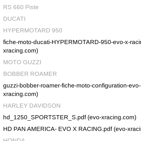
RS 660 Piste
DUCATI
HYPERMOTARD 950
fiche-moto-ducati-HYPERMOTARD-950-evo-x-racin
xracing.com)
MOTO GUZZI
BOBBER ROAMER
guzzi-bobber-roamer-fiche-moto-configuration-evo-
xracing.com)
HARLEY DAVIDSON
hd_1250_SPORTSTER_S.pdf (evo-xracing.com)
HD PAN AMERICA- EVO X RACING.pdf (evo-xraci
HONDA