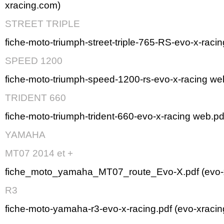
xracing.com)
STREET TRIPLE
fiche-moto-triumph-street-triple-765-RS-evo-x-raci
SPEED 1200
fiche-moto-triumph-speed-1200-rs-evo-x-racing we
TRIDENT 660
fiche-moto-triumph-trident-660-evo-x-racing web.pd
YAMAHA
MT07 2014 et +
fiche_moto_yamaha_MT07_route_Evo-X.pdf (evo-
R3
fiche-moto-yamaha-r3-evo-x-racing.pdf (evo-xraci