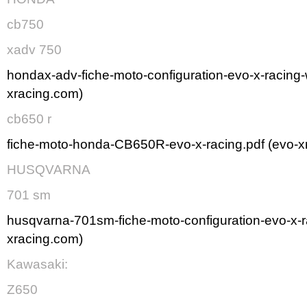
cb750
xadv 750
hondax-adv-fiche-moto-configuration-evo-x-racing-
xracing.com)
cb650 r
fiche-moto-honda-CB650R-evo-x-racing.pdf (evo-x
HUSQVARNA
701 sm
husqvarna-701sm-fiche-moto-configuration-evo-x-r
xracing.com)
Kawasaki:
Z650