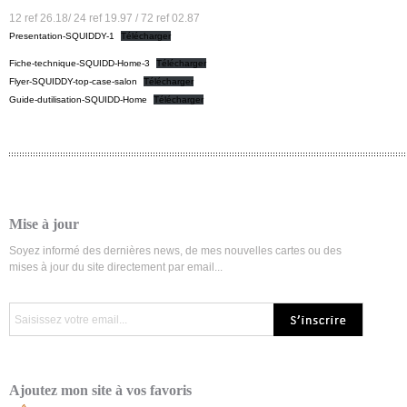
12 ref 26.18/ 24 ref 19.97 / 72 ref 02.87
Presentation-SQUIDDY-1
Télécharger
Fiche-technique-SQUIDD-Home-3
Télécharger
Flyer-SQUIDDY-top-case-salon
Télécharger
Guide-dutilisation-SQUIDD-Home
Télécharger
Mise à jour
Soyez informé des dernières news, de mes nouvelles cartes ou des
mises à jour du site directement par email...
Ajoutez mon site à vos favoris