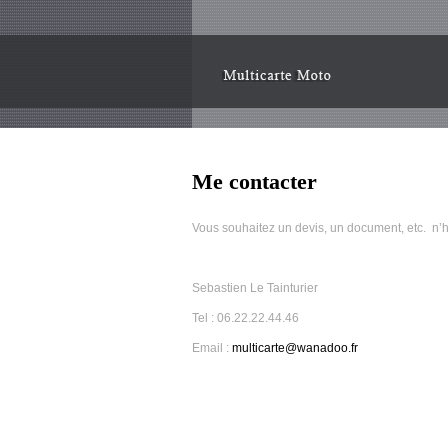
Me contacter
Vous souhaitez un devis, un document, etc. n’h
Sebastien Le Tainturier
Tel : 06.22.22.44.46
Email :
multicarte@wanadoo.fr