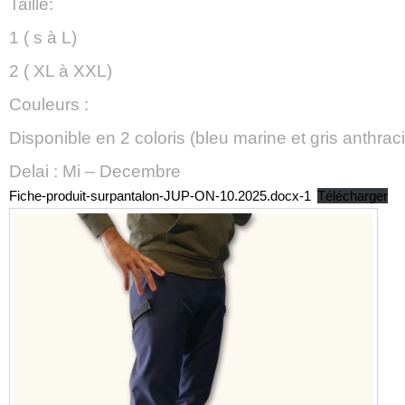
Taille:
1 ( s à L)
2 ( XL à XXL)
Couleurs :
Disponible en 2 coloris (bleu marine et gris anthraci
Delai : Mi – Decembre
Fiche-produit-surpantalon-JUP-ON-10.2025.docx-1
Télécharger