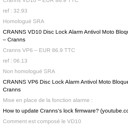
Cranns VD10 – EUR 86.9 TTC
ref : 32.93
Homologué SRA
CRANNS VD10 Disc Lock Alarm Antivol Moto Bloq
– Cranns
Cranns VP6 – EUR 86.9 TTC
ref : 06.13
Non homologué SRA
CRANNS VP6 Disc Lock Alarm Antivol Moto Bloqu
Cranns
Mise en place de la fonction alarme :
How to update Cranns’s lock firmware? (youtube.c
Comment est composé le VD10