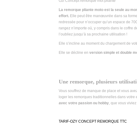
Ozi Concept remorque mot pliante
La remorque pliante moto est la seule au mo
effort.
Elle peut être manœuvrée dans sa forme p
redressée pour n’occuper qu’un espace de 700
rangez n’importe où, y compris dans le coffre 
l’oubliez jusqu’à sa prochaine utilisation !
Elle s’incline au moment du chargement de votre
Elle se décline en
version simple et double m
Une remorque, plusieurs utilisati
Vous souffrez de manque de place et vous av
loger les remorques traditionnelles dans votre
avec votre passion ou hobby
, que vous vivie
TARIF-OZY CONCEPT REMORQUE TTC