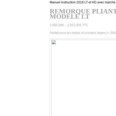
Manuel instruction 2018 LT et HD avec marche
REMORQUE PLIAN
MODÈLE LT
2.090,00
€
–
2.553,00
€
TTC
Parfait pour les motos et scooters légers (< 300