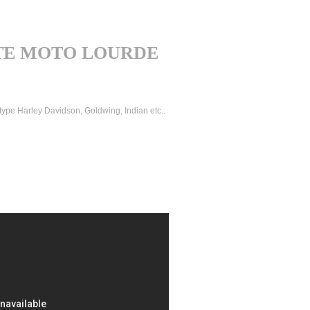
TE MOTO LOURDE
type Harley Davidson, Goldwing, Indian etc..