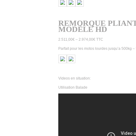
REMORQUE PLIAN
MODÈLE HD
2.511,00
€
–
2.974,00
€
TTC
Parfait pour les motos lourdes jusqu’a 500kg – 
Videos en situation:
Utilisation Balade