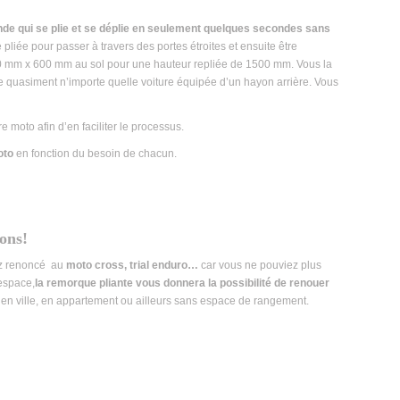
nde qui se plie et se déplie en seulement quelques secondes sans
liée pour passer à travers des portes étroites et ensuite être
 mm x 600 mm au sol pour une hauteur repliée de 1500 mm. Vous la
de quasiment n’importe quelle voiture équipée d’un hayon arrière. Vous
 moto afin d’en faciliter le processus.
oto
en fonction du besoin de chacun.
ons!
ez renoncé au
moto cross, trial enduro…
car vous ne pouviez plus
 espace,
la remorque pliante vous donnera la possibilité de renouer
z en ville, en appartement ou ailleurs sans espace de rangement.