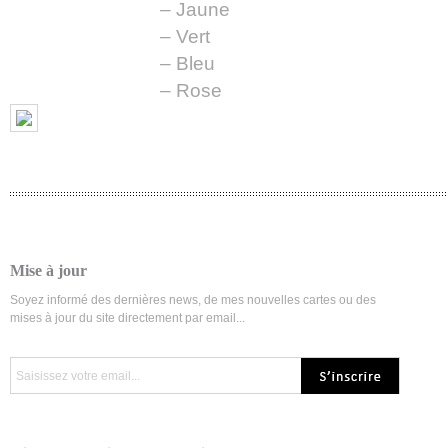
– Jaune
– Vert
– Bleu
– Rose
Mise à jour
Soyez informé des dernières news, de mes nouvelles cartes ou des
mises à jour du site directement par email...