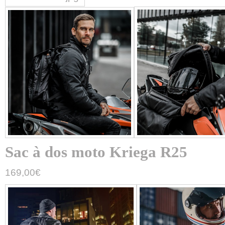
Sac à dos moto Kriega R25
169,00
€