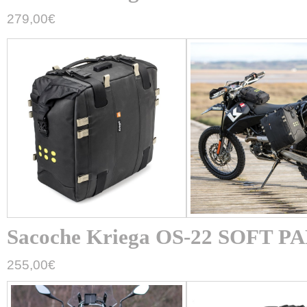
279,00
€
Sacoche Kriega OS-22 SOFT P
255,00
€