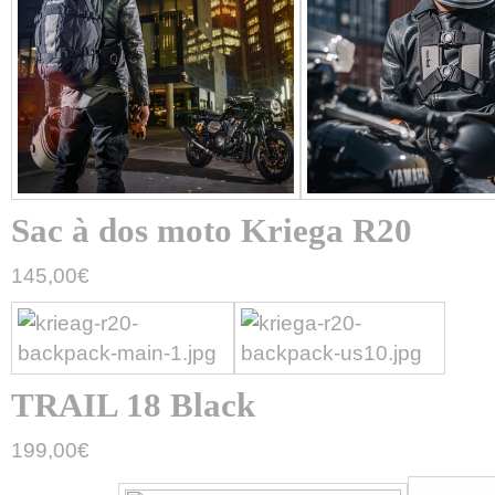
Sac à dos moto Kriega R20
145,00
€
TRAIL 18 Black
199,00
€