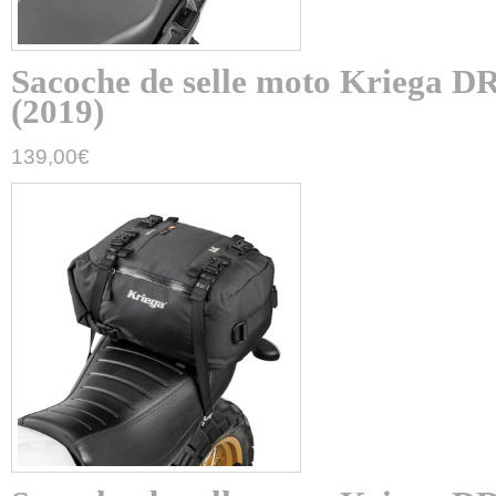
Sacoche de selle moto Kriega
(2019)
139,00
€