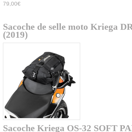
79,00
€
Sacoche de selle moto Kriega
(2019)
Sacoche Kriega OS-32 SOFT P