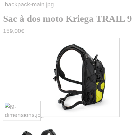
Sac à dos moto Kriega TRAIL 9
159,00
€