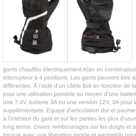
gants chauffés électriquement Klan en combinaison 
interrupteur à 4 positions. Les gants peuvent être
différentes. À l’aide d’un câble fixé en fonction de 
pour une utilisation portable au moyen d’une batteri
une 7.4V, batterie 3A ou une version 12V, 3A pour 
supplémentaire. Equipé d’articulation dur et paume 
à l’intérieur du gant et sur les parties les plus d’usu
long terme. Divers rembourrages sur les doigts et à 
longue avec une libération rapide et aantreklip pour 