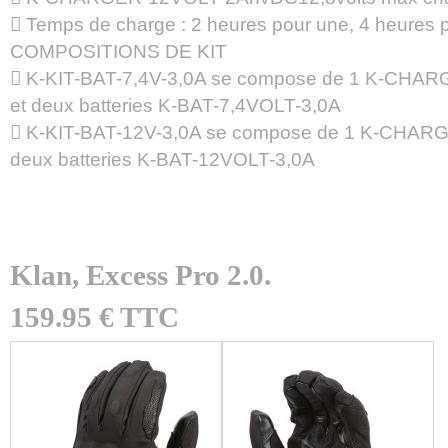
 Temps de charge : 2 heures pour une, 4 heures p
COMPOSITIONS DE KIT
 K-KIT-BAT-7,4V-3,0A se compose de 1 K-CHA
et deux batteries K-BAT-7,4VOLT-3,0A
 K-KIT-BAT-12V-3,0A se compose de 1 K-CHAR
deux batteries K-BAT-12VOLT-3,0A
Klan, Excess Pro 2.0.
159.95 € TTC