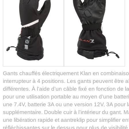
Gants chauffés électriquement Klan en combinaison
interrupteur à 4 positions. Les gants peuvent être
différentes. À l’aide d’un câble fixé en fonction de 
pour une utilisation portable au moyen d’une batteri
une 7.4V, batterie 3A ou une version 12V, 3A pour 
supplémentaire. Double cuir à l’intérieur du gant.
une libération rapide et aantreklip pour simplifier e
réfléchissantes sur le dessus pour plus de visibilit