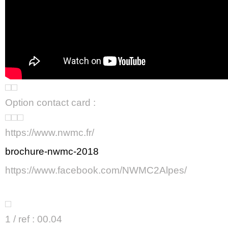
Option contact card :
https://www.nwmc.fr/
brochure-nwmc-2018
https://www.facebook.com/NWMC2Alpes/
1 / ref : 00.04