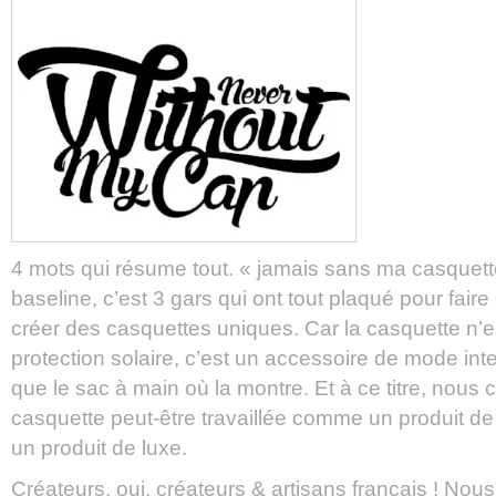
4 mots qui résume tout. « jamais sans ma casquette
baseline, c’est 3 gars qui ont tout plaqué pour faire 
créer des casquettes uniques. Car la casquette n’
protection solaire, c’est un accessoire de mode in
que le sac à main où la montre. Et à ce titre, nous
casquette peut-être travaillée comme un produit de l
un produit de luxe.
Créateurs, oui, créateurs & artisans français ! No