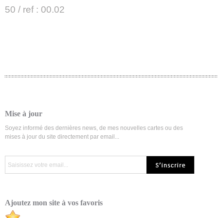
50 / ref : 00.02
Mise à jour
Soyez informé des dernières news, de mes nouvelles cartes ou des
mises à jour du site directement par email...
Ajoutez mon site à vos favoris